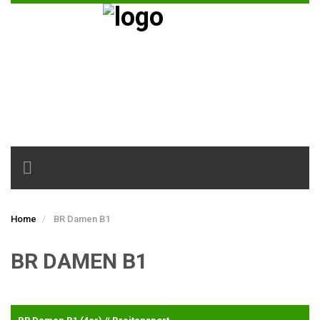
Toggle
navigation
Home
BR Damen B1
BR DAMEN B1