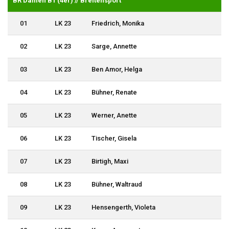
BR Damen B1 (4er) // Breitensport
01
LK 23
Friedrich, Monika
02
LK 23
Sarge, Annette
03
LK 23
Ben Amor, Helga
04
LK 23
Bühner, Renate
05
LK 23
Werner, Anette
06
LK 23
Tischer, Gisela
07
LK 23
Birtigh, Maxi
08
LK 23
Bühner, Waltraud
09
LK 23
Hensengerth, Violeta