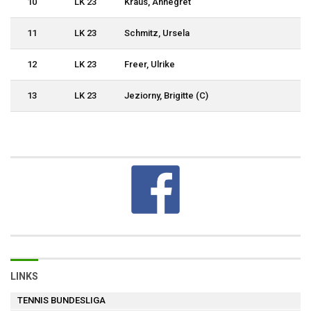
10
LK 23
Kraus, Annegret
11
LK 23
Schmitz, Ursela
12
LK 23
Freer, Ulrike
13
LK 23
Jeziorny, Brigitte (C)
LINKS
TENNIS BUNDESLIGA