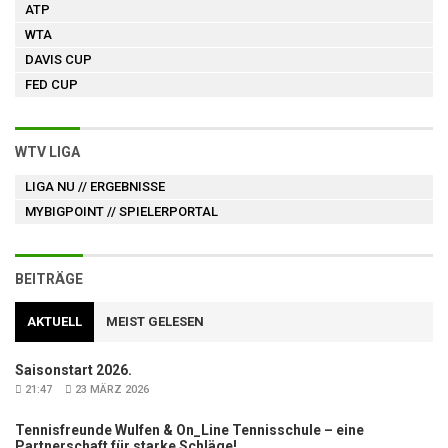
ATP
WTA
DAVIS CUP
FED CUP
WTV LIGA
LIGA NU
// ERGEBNISSE
MYBIGPOINT
// SPIELERPORTAL
BEITRÄGE
AKTUELL
MEIST GELESEN
Saisonstart 2026.
21:47
23 MÄRZ 2026
Tennisfreunde Wulfen & On_Line Tennisschule – eine
Partnerschaft für starke Schläge!.