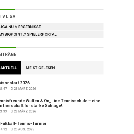
TV LIGA
LIGA NU
// ERGEBNISSE
MYBIGPOINT
// SPIELERPORTAL
EITRÄGE
AKTUELL
MEIST GELESEN
isonstart 2026.
1:47
23 MÄRZ 2026
nnisfreunde Wulfen & On_Line Tennisschule – eine
rtnerschaft für starke Schläge!.
1:33
23 MÄRZ 2026
 Fußball-Tennis-Turnier.
4:12
20 AUG. 2025