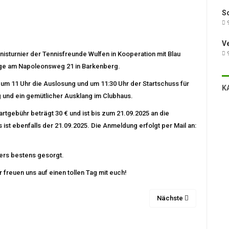
Sc
9
V
nisturnier der Tennisfreunde Wulfen in Kooperation mit Blau
9
lage am Napoleonsweg 21 in Barkenberg.
um 11 Uhr die Auslosung und um 11:30 Uhr der Startschuss für
K
ng und ein gemütlicher Ausklang im Clubhaus.
rtgebühr beträgt 30 € und ist bis zum 21.09.2025 an die
st ebenfalls der 21.09.2025. Die Anmeldung erfolgt per Mail an:
iers bestens gesorgt.
 freuen uns auf einen tollen Tag mit euch!
Nächste