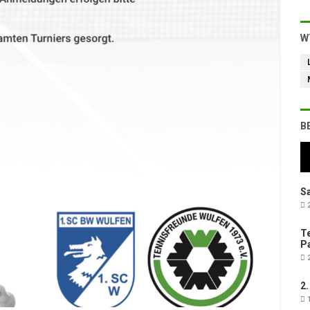
W
B
Sa
2
Te
Pa
2
2.
1