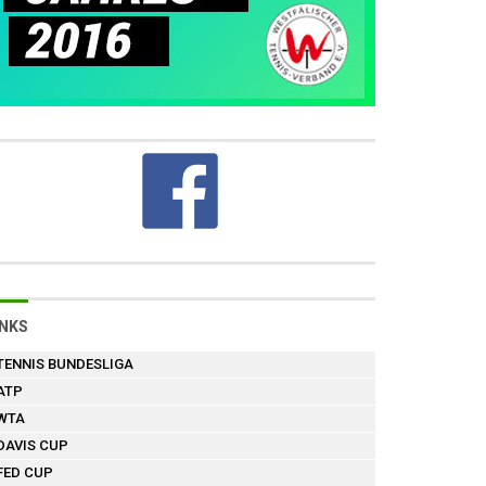
INKS
TENNIS BUNDESLIGA
ATP
WTA
DAVIS CUP
FED CUP