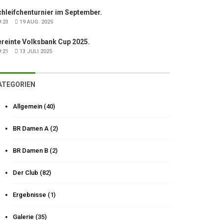
hleifchenturnier im September.
:23
19 AUG. 2025
ereinte Volksbank Cup 2025.
:21
13 JULI 2025
ATEGORIEN
Allgemein
(40)
BR Damen A
(2)
BR Damen B
(2)
Der Club
(82)
Ergebnisse
(1)
Galerie
(35)