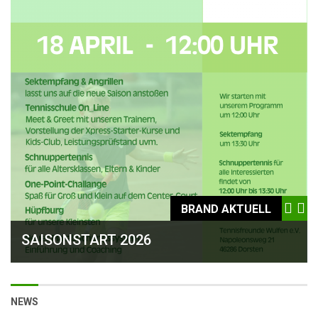
BRAND AKTUELL
BRAND AKTUELL
BRAND AKTUELL
SAISONSTART 2026
2. FUSSBALL-TENNIS-TURNIER
TENNISFREUNDE WULFEN & ON_LINE TENNISSCHULE – EINE PARTNERSCHAFT FÜR STARKE SCHLÄGE!
NEWS