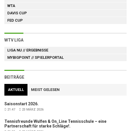
WTA
DAVIS CUP
FED CUP
WTV LIGA
LIGA NU
// ERGEBNISSE
MYBIGPOINT
// SPIELERPORTAL
BEITRÄGE
AKTUELL
MEIST GELESEN
Saisonstart 2026.
21:47
23 MÄRZ 2026
Tennisfreunde Wulfen & On_Line Tennisschule – eine
Partnerschaft für starke Schläge!.