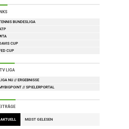
INKS
TENNIS BUNDESLIGA
ATP
WTA
DAVIS CUP
FED CUP
TV LIGA
LIGA NU
// ERGEBNISSE
MYBIGPOINT
// SPIELERPORTAL
EITRÄGE
AKTUELL
MEIST GELESEN