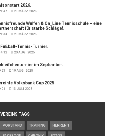
isonstart 2026.
1:47
23 MÄRZ 2026
nnisfreunde Wulfen & On_Line Tennisschule – eine
rtnerschaft für starke Schläge!.
1:33
23 MÄRZ 2026
 Fußball-Tennis-Turnier.
4:12
20 AUG. 2025
hleifchenturnier im September.
:23
19 AUG. 2025
ereinte Volksbank Cup 2025.
:21
13 JULI 2025
VEREINS TAGS
VORSTAND
TRAINING
HERREN 1
FACEBOOK
CHRONIK
FOTOS