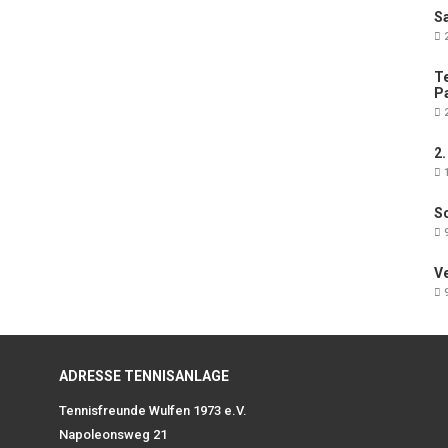
Sa
2
Te
Pa
2
2.
1
Sc
9
V
9
ADRESSE TENNISANLAGE
Tennisfreunde Wulfen 1973 e.V.
Napoleonsweg 21