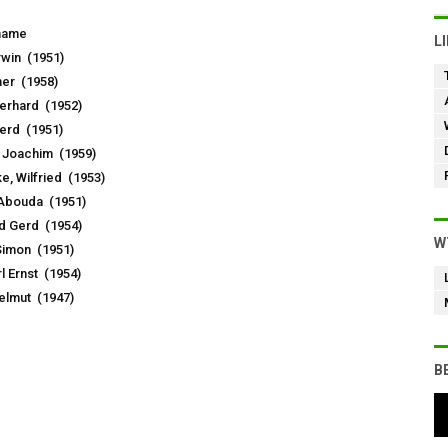
name
L
rwin (1951)
ner (1958)
Gerhard (1952)
erd (1951)
, Joachim (1959)
, Wilfried (1953)
Abouda (1951)
nd Gerd (1954)
W
Simon (1951)
l Ernst (1954)
elmut (1947)
B