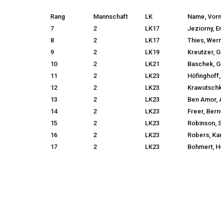
Rang
Mannschaft
LK
Name, Vor
7
2
LK17
Jeziorny, E
8
2
LK17
Thies, Wer
9
2
LK19
Kreutzer, 
10
2
LK21
Baschek, G
11
2
LK23
Höfinghoff
12
2
LK23
Krawutschke
13
2
LK23
Ben Amor, 
14
2
LK23
Freer, Ber
15
2
LK23
Robinson, 
16
2
LK23
Robers, Kar
17
2
LK23
Bohmert, H