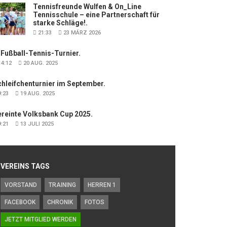
Tennisfreunde Wulfen & On_Line
Tennisschule – eine Partnerschaft für
starke Schläge!.
21:33
23 MÄRZ 2026
 Fußball-Tennis-Turnier.
4:12
20 AUG. 2025
hleifchenturnier im September.
:23
19 AUG. 2025
ereinte Volksbank Cup 2025.
:21
13 JULI 2025
VEREINS TAGS
VORSTAND
TRAINING
HERREN 1
FACEBOOK
CHRONIK
FOTOS
JETZT MITGLIED WERDEN