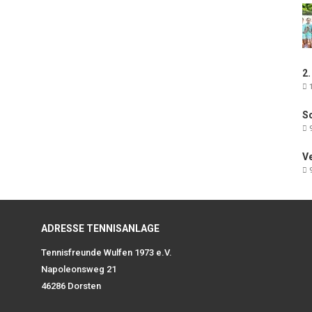
2.
1
Sc
9
V
9
ADRESSE TENNISANLAGE
Tennisfreunde Wulfen 1973 e.V.
Napoleonsweg 21
46286 Dorsten