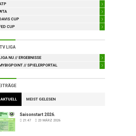
ATP
WTA
DAVIS CUP
FED CUP
TV LIGA
LIGA NU
// ERGEBNISSE
MYBIGPOINT
// SPIELERPORTAL
EITRÄGE
AKTUELL
MEIST GELESEN
Saisonstart 2026.
21:47
23 MÄRZ 2026