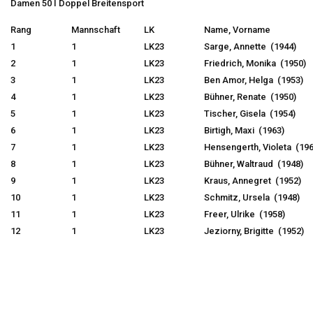
Damen 50 I Doppel Breitensport
Rang
Mannschaft
LK
Name, Vorname
1
1
LK23
Sarge, Annette (1944)
2
1
LK23
Friedrich, Monika (1950)
3
1
LK23
Ben Amor, Helga (1953)
4
1
LK23
Bühner, Renate (1950)
5
1
LK23
Tischer, Gisela (1954)
6
1
LK23
Birtigh, Maxi (1963)
7
1
LK23
Hensengerth, Violeta (196
8
1
LK23
Bühner, Waltraud (1948)
9
1
LK23
Kraus, Annegret (1952)
10
1
LK23
Schmitz, Ursela (1948)
11
1
LK23
Freer, Ulrike (1958)
12
1
LK23
Jeziorny, Brigitte (1952)