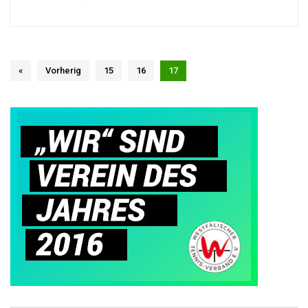
«
Vorherig
15
16
17