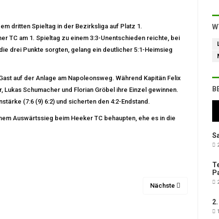
 dritten Spieltag in der Bezirksliga auf Platz 1.
W
er TC am 1. Spieltag zu einem 3:3-Unentschieden reichte, bei
die drei Punkte sorgten, gelang ein deutlicher 5:1-Heimsieg
Gast auf der Anlage am Napoleonsweg. Während Kapitän Felix
B
zer, Lukas Schumacher und Florian Gröbel ihre Einzel gewinnen.
ärke (7:6 (9) 6:2) und sicherten den 4:2-Endstand.
inem Auswärtssieg beim Heeker TC behaupten, ehe es in die
Sa
2
Te
Pa
2
Nächste
2.
1