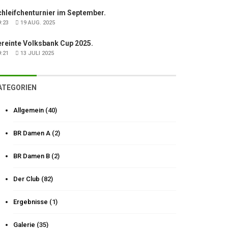
hleifchenturnier im September.
:23
19 AUG. 2025
ereinte Volksbank Cup 2025.
:21
13 JULI 2025
ATEGORIEN
Allgemein
(40)
BR Damen A
(2)
BR Damen B
(2)
Der Club
(82)
Ergebnisse
(1)
Galerie
(35)