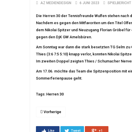
AZ MEDIENDESIGN
6 JUNI 2023
SPIELBERICHT
Die Herren 30 der Tennisfreunde Wulfen stehen nach dem
Nachdem es gegen den Mitfavoriten um den Titel Olfen
dem Nikolai Spitzer und Neuzugang Florian Gröbel für 
gegen den DjK GW Amelsbüren.
Am Sonntag war dann die stark besetzten TG Selm zu 
Thies (3:6 7:5 5:10) knapp verlor, konnten Nikolai Spit
Im zweiten Doppel zeigten Thies / Schumacher Nervenst
Am 17.06. möchte das Team die Spitzenposition mit e
Sommerferienpause geht.
Tags:
Herren 30
Vorherige
Like
Tweet
+1