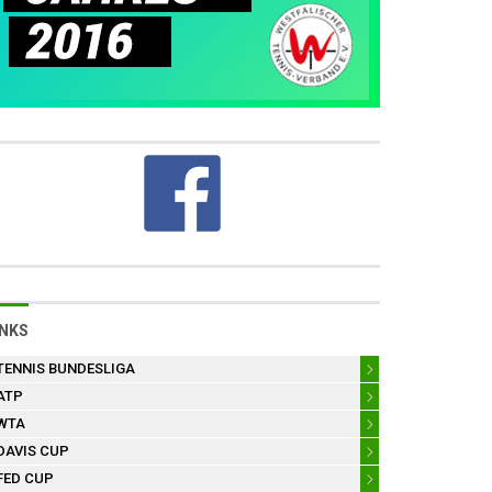
INKS
TENNIS BUNDESLIGA
ATP
WTA
DAVIS CUP
FED CUP