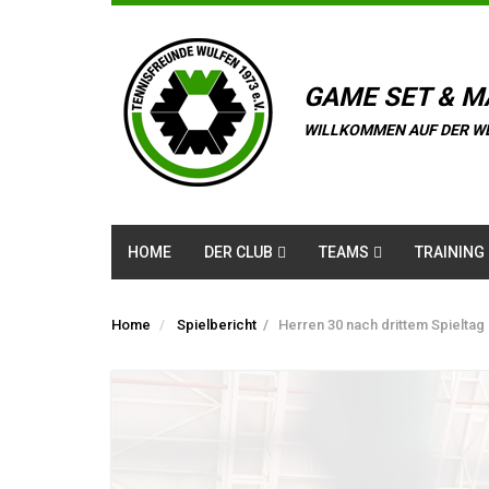
GAME SET & M
WILLKOMMEN AUF DER W
HOME
DER CLUB
TEAMS
TRAINING
Home
Spielbericht
/
Herren 30 nach drittem Spieltag 