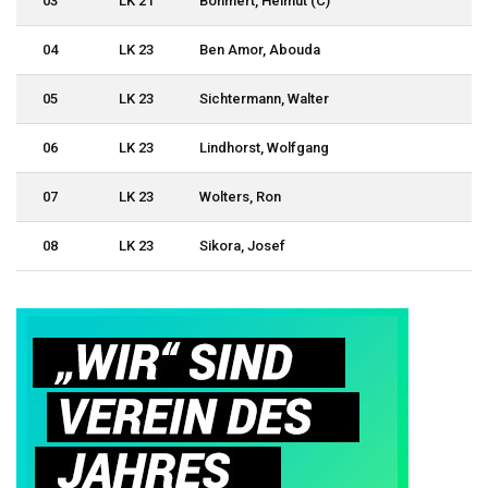
03
LK 21
Bohmert, Helmut (C)
04
LK 23
Ben Amor, Abouda
05
LK 23
Sichtermann, Walter
06
LK 23
Lindhorst, Wolfgang
07
LK 23
Wolters, Ron
08
LK 23
Sikora, Josef