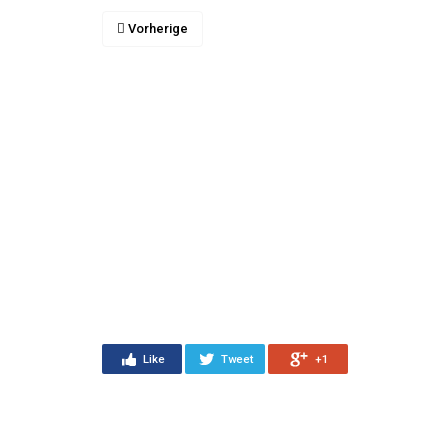
Vorherige
Like
Tweet
+1