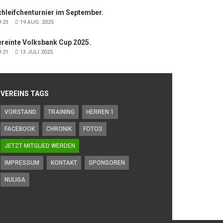
hleifchenturnier im September.
:23
19 AUG. 2025
ereinte Volksbank Cup 2025.
:21
13 JULI 2025
VEREINS TAGS
VORSTAND
TRAINING
HERREN 1
FACEBOOK
CHRONIK
FOTOS
JETZT MITGLIED WERDEN
IMPRESSUM
KONTAKT
SPONSOREN
NULIGA