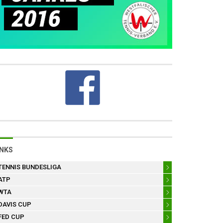
INKS
TENNIS BUNDESLIGA
ATP
WTA
DAVIS CUP
FED CUP