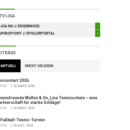
TV LIGA
LIGA NU
// ERGEBNISSE
MYBIGPOINT
// SPIELERPORTAL
EITRÄGE
AKTUELL
MEIST GELESEN
isonstart 2026.
1:47
23 MÄRZ 2026
nnisfreunde Wulfen & On_Line Tennisschule – eine
rtnerschaft für starke Schläge!.
1:33
23 MÄRZ 2026
 Fußball-Tennis-Turnier.
4:12
20 AUG. 2025