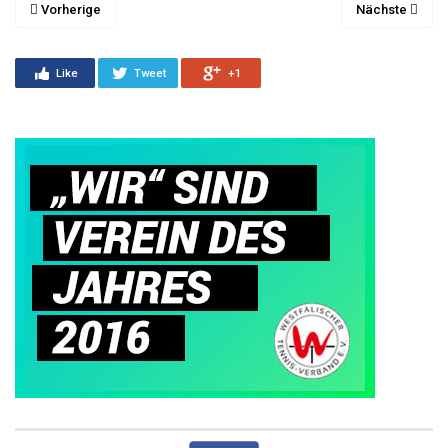
Vorherige
Nächste
Like
Tweet
+1