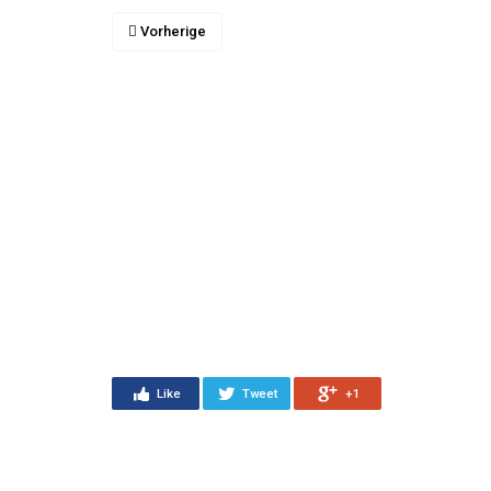
Vorherige
Like
Tweet
+1