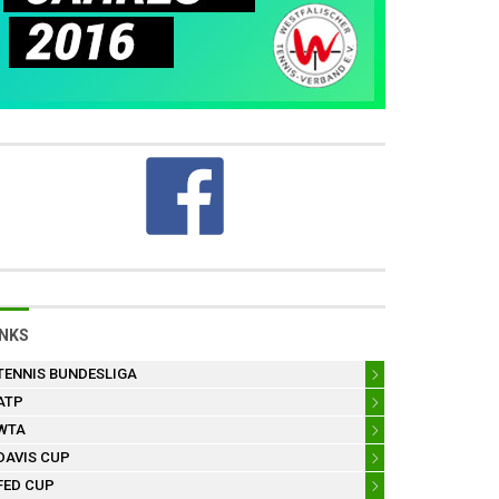
INKS
TENNIS BUNDESLIGA
ATP
WTA
DAVIS CUP
FED CUP