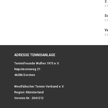
2.
1
Sc
9
V
9
ADRESSE TENNISANLAGE
Tennisfreunde Wulfen 1973 e.V.
Napoleonsweg 21
46286 Dorsten
Westfälischer Tennis-Verband e.V.
Region: Münsterland
Vereins Nr.: 2041212