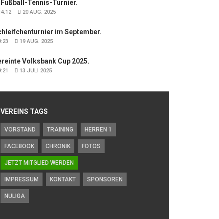
 Fußball-Tennis-Turnier.
4:12
20 AUG. 2025
hleifchenturnier im September.
:23
19 AUG. 2025
ereinte Volksbank Cup 2025.
:21
13 JULI 2025
VEREINS TAGS
VORSTAND
TRAINING
HERREN 1
FACEBOOK
CHRONIK
FOTOS
JETZT MITGLIED WERDEN
IMPRESSUM
KONTAKT
SPONSOREN
NULIGA