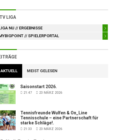
TV LIGA
LIGA NU
// ERGEBNISSE
MYBIGPOINT
// SPIELERPORTAL
EITRÄGE
AKTUELL
MEIST GELESEN
Saisonstart 2026.
21:47
23 MÄRZ 2026
Tennisfreunde Wulfen & On_Line
Tennisschule – eine Partnerschaft für
starke Schläge!.
21:33
23 MÄRZ 2026