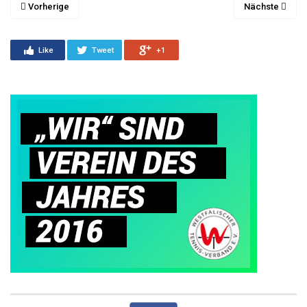
Vorherige
Nächste
Like
Tweet
+1