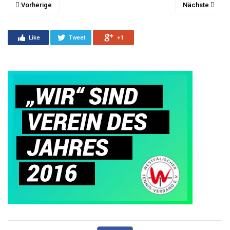
Vorherige
Nächste
Like
Tweet
+1