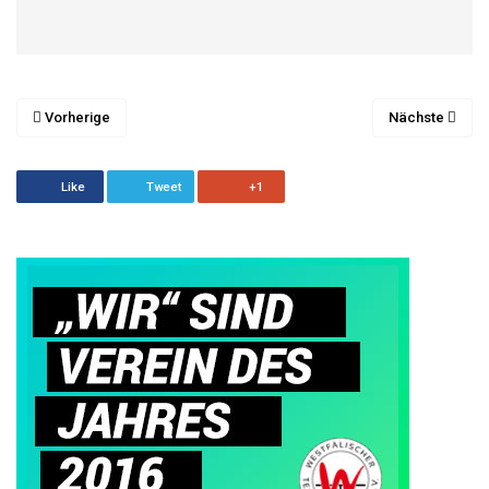
Vorherige
Nächste
Like
Tweet
+1