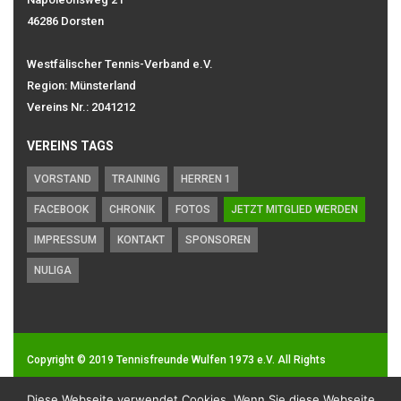
46286 Dorsten
Westfälischer Tennis-Verband e.V.
Region: Münsterland
Vereins Nr.: 2041212
VEREINS TAGS
VORSTAND
TRAINING
HERREN 1
FACEBOOK
CHRONIK
FOTOS
JETZT MITGLIED WERDEN
IMPRESSUM
KONTAKT
SPONSOREN
NULIGA
Copyright © 2019
Tennisfreunde Wulfen 1973 e.V.
All Rights
Reserved.
Diese Webseite verwendet Cookies. Wenn Sie diese Webseite