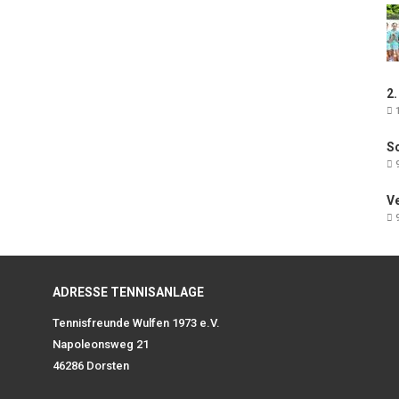
2.
1
Sc
9
V
9
ADRESSE TENNISANLAGE
Tennisfreunde Wulfen 1973 e.V.
Napoleonsweg 21
46286 Dorsten