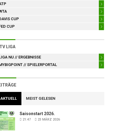
ATP
WTA
DAVIS CUP
FED CUP
TV LIGA
LIGA NU
// ERGEBNISSE
MYBIGPOINT
// SPIELERPORTAL
EITRÄGE
AKTUELL
MEIST GELESEN
Saisonstart 2026.
21:47
23 MÄRZ 2026