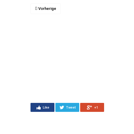
Vorherige
Like
Tweet
+1