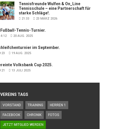
Tennisfreunde Wulfen & On_Line
Tennisschule – eine Partnerschaft für
starke Schläge!.
21:33
23 MÄRZ 2026
 Fußball-Tennis-Turnier.
4:12
20 AUG. 2025
hleifchenturnier im September.
:23
19 AUG. 2025
ereinte Volksbank Cup 2025.
:21
13 JULI 2025
VEREINS TAGS
VORSTAND
TRAINING
HERREN 1
FACEBOOK
CHRONIK
FOTOS
JETZT MITGLIED WERDEN