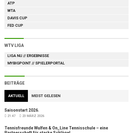
ATP
WTA
DAVIS CUP
FED CUP
WTV LIGA
LIGA NU
// ERGEBNISSE
MYBIGPOINT
// SPIELERPORTAL
BEITRÄGE
AKTUELL
MEIST GELESEN
Saisonstart 2026.
21:47
23 MÄRZ 2026
Tennisfreunde Wulfen & On_Line Tennisschule – eine
Partnerschaft für starke Schläge!.