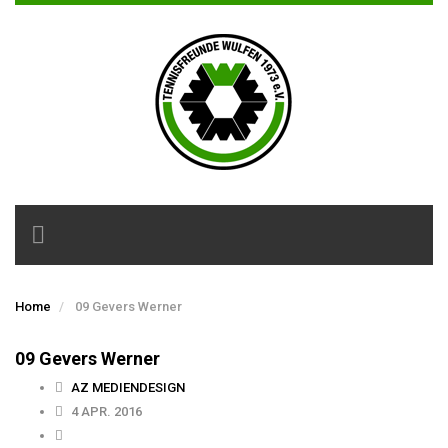
Toggle
navigation
Home
09 Gevers Werner
09 Gevers Werner
AZ MEDIENDESIGN
4 APR. 2016