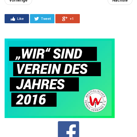
Vorherige
Nächste
Like
Tweet
+1