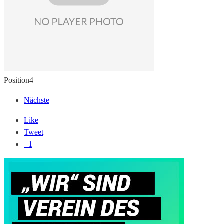
Position
4
Nächste
Like
Tweet
+1