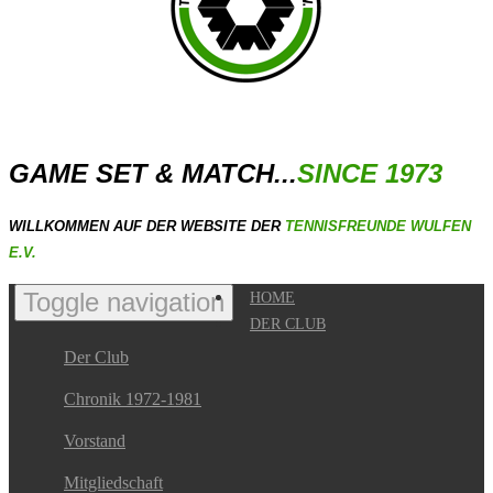
GAME SET & MATCH...
SINCE 1973
WILLKOMMEN AUF DER WEBSITE DER
TENNISFREUNDE WULFEN
E.V.
Toggle navigation
HOME
DER CLUB
Der Club
Chronik 1972-1981
Vorstand
Mitgliedschaft