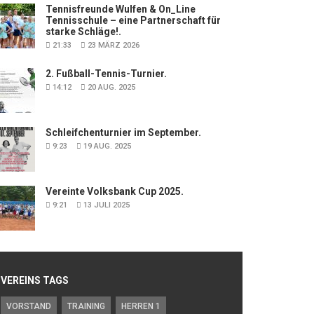
Tennisfreunde Wulfen & On_Line
Tennisschule – eine Partnerschaft für
starke Schläge!.
21:33
23 MÄRZ 2026
2. Fußball-Tennis-Turnier.
14:12
20 AUG. 2025
Schleifchenturnier im September.
9:23
19 AUG. 2025
Vereinte Volksbank Cup 2025.
9:21
13 JULI 2025
VEREINS TAGS
VORSTAND
TRAINING
HERREN 1