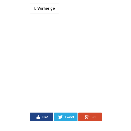
Vorherige
Like
Tweet
+1