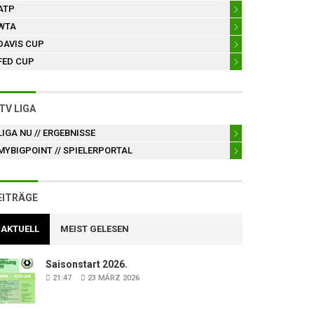
ATP
WTA
DAVIS CUP
FED CUP
TV LIGA
LIGA NU
// ERGEBNISSE
MYBIGPOINT
// SPIELERPORTAL
EITRÄGE
AKTUELL
MEIST GELESEN
Saisonstart 2026.
21:47
23 MÄRZ 2026