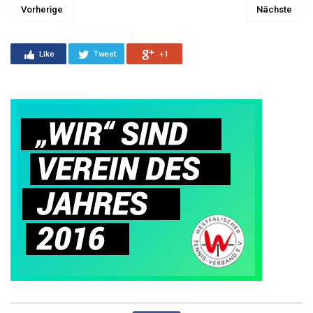
Vorherige
Nächste
Like
Tweet
+1