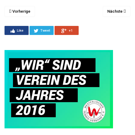
Vorherige
Nächste
Like
Tweet
+1