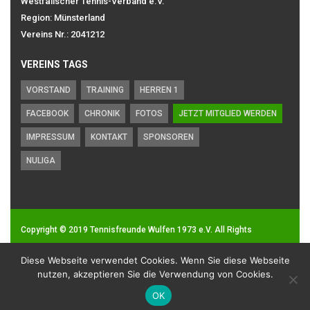
Westfälischer Tennis-Verband e.V.
Region: Münsterland
Vereins Nr.: 2041212
VEREINS TAGS
VORSTAND
TRAINING
HERREN 1
FACEBOOK
CHRONIK
FOTOS
JETZT MITGLIED WERDEN
IMPRESSUM
KONTAKT
SPONSOREN
NULIGA
Copyright © 2019
Tennisfreunde Wulfen 1973 e.V.
All Rights
Reserved.
Diese Webseite verwendet Cookies. Wenn Sie diese Webseite
Impressum
|
Datenschutz
nutzen, akzeptieren Sie die Verwendung von Cookies.
OK