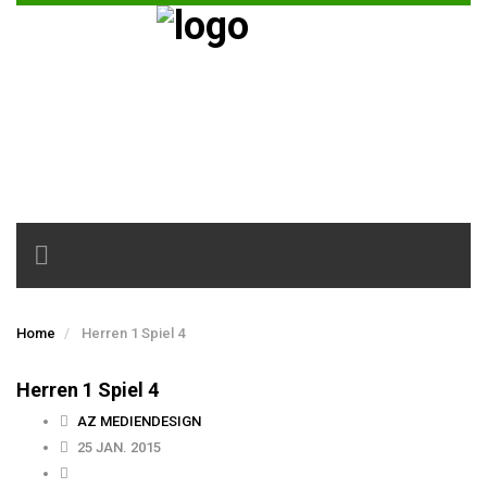
Toggle
navigation
Home
Herren 1 Spiel 4
Herren 1 Spiel 4
AZ MEDIENDESIGN
25 JAN. 2015