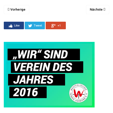
Vorherige
Nächste
Like
Tweet
+1