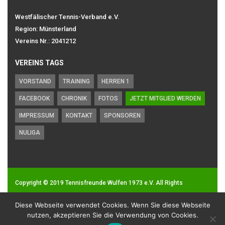
Westfälischer Tennis-Verband e.V.
Region: Münsterland
Vereins Nr.: 2041212
VEREINS TAGS
VORSTAND
TRAINING
HERREN 1
FACEBOOK
CHRONIK
FOTOS
JETZT MITGLIED WERDEN
IMPRESSUM
KONTAKT
SPONSOREN
NULIGA
Copyright © 2019
Tennisfreunde Wulfen 1973 e.V.
All Rights
Reserved.
Diese Webseite verwendet Cookies. Wenn Sie diese Webseite
Impressum
|
Datenschutz
nutzen, akzeptieren Sie die Verwendung von Cookies.