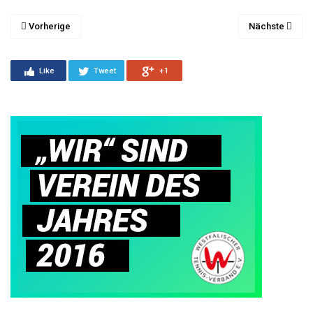
Vorherige
Nächste
Like
Tweet
+1