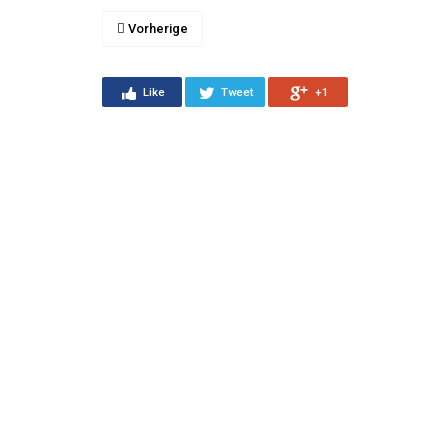
Vorherige
Like
Tweet
+1