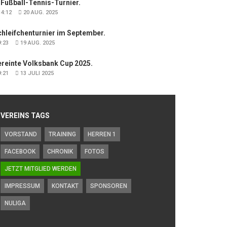
 Fußball-Tennis-Turnier.
4:12
20 AUG. 2025
hleifchenturnier im September.
:23
19 AUG. 2025
ereinte Volksbank Cup 2025.
:21
13 JULI 2025
VEREINS TAGS
VORSTAND
TRAINING
HERREN 1
FACEBOOK
CHRONIK
FOTOS
JETZT MITGLIED WERDEN
IMPRESSUM
KONTAKT
SPONSOREN
NULIGA