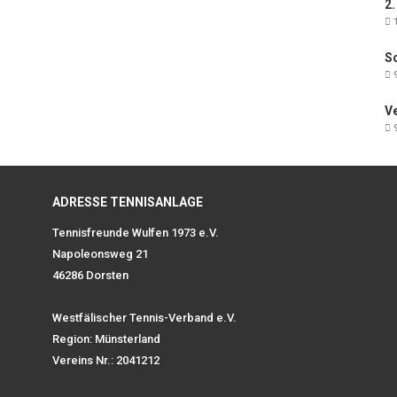
2.
1
Sc
9
V
9
ADRESSE TENNISANLAGE
Tennisfreunde Wulfen 1973 e.V.
Napoleonsweg 21
46286 Dorsten
Westfälischer Tennis-Verband e.V.
Region: Münsterland
Vereins Nr.: 2041212