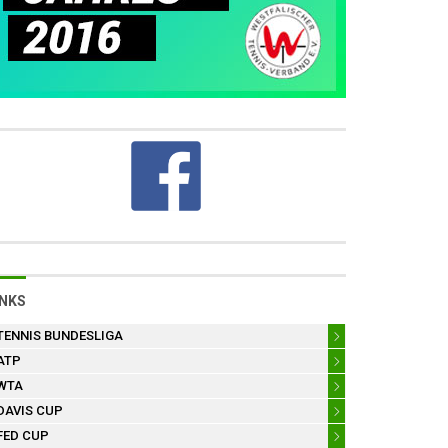
INKS
TENNIS BUNDESLIGA
ATP
WTA
DAVIS CUP
FED CUP