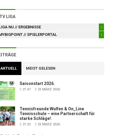
TV LIGA
LIGA NU
// ERGEBNISSE
MYBIGPOINT
// SPIELERPORTAL
EITRÄGE
AKTUELL
MEIST GELESEN
Saisonstart 2026.
21:47
23 MÄRZ 2026
Tennisfreunde Wulfen & On_Line
Tennisschule – eine Partnerschaft für
starke Schläge!.
21:33
23 MÄRZ 2026