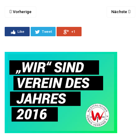
Vorherige
Nächste
Like
Tweet
+1