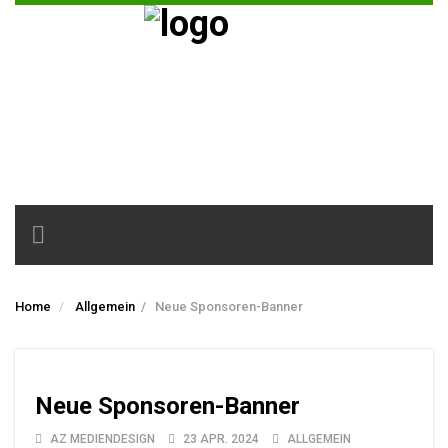
Toggle
navigation
Home
Allgemein
/
Neue Sponsoren-Banner
Neue Sponsoren-Banner
AZ MEDIENDESIGN
23 APR. 2024
ALLGEMEIN