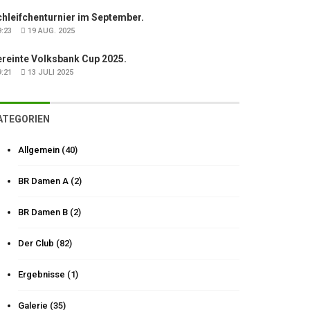
hleifchenturnier im September.
:23
19 AUG. 2025
ereinte Volksbank Cup 2025.
:21
13 JULI 2025
ATEGORIEN
Allgemein
(40)
BR Damen A
(2)
BR Damen B
(2)
Der Club
(82)
Ergebnisse
(1)
Galerie
(35)