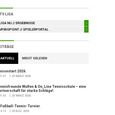
TV LIGA
LIGA NU
// ERGEBNISSE
MYBIGPOINT
// SPIELERPORTAL
EITRÄGE
AKTUELL
MEIST GELESEN
isonstart 2026.
1:47
23 MÄRZ 2026
nnisfreunde Wulfen & On_Line Tennisschule – eine
rtnerschaft für starke Schläge!.
1:33
23 MÄRZ 2026
 Fußball-Tennis-Turnier.
4:12
20 AUG. 2025