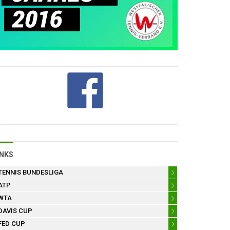
INKS
TENNIS BUNDESLIGA
ATP
WTA
DAVIS CUP
FED CUP