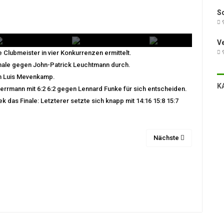
Sc
9
V
9
Clubmeister in vier Konkurrenzen ermittelt.
 Finale gegen John-Patrick Leuchtmann durch.
en Luis Mevenkamp.
K
rrmann mit 6:2 6:2 gegen Lennard Funke für sich entscheiden.
k das Finale: Letzterer setzte sich knapp mit 14:16 15:8 15:7
Nächste