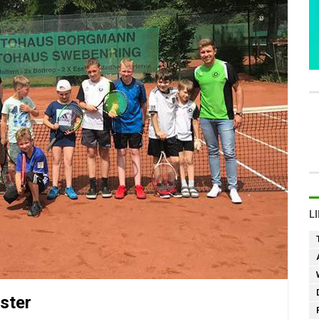
L
ster