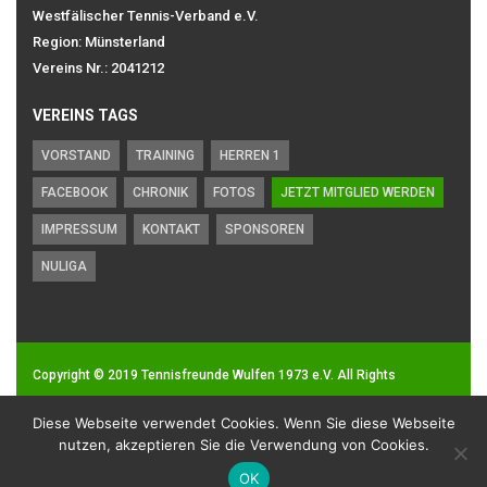
Westfälischer Tennis-Verband e.V.
Region: Münsterland
Vereins Nr.: 2041212
VEREINS TAGS
VORSTAND
TRAINING
HERREN 1
FACEBOOK
CHRONIK
FOTOS
JETZT MITGLIED WERDEN
IMPRESSUM
KONTAKT
SPONSOREN
NULIGA
Copyright © 2019
Tennisfreunde Wulfen 1973 e.V.
All Rights
Reserved.
Diese Webseite verwendet Cookies. Wenn Sie diese Webseite
Impressum
|
Datenschutz
nutzen, akzeptieren Sie die Verwendung von Cookies.
OK