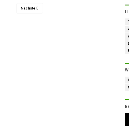
Nächste
L
W
B