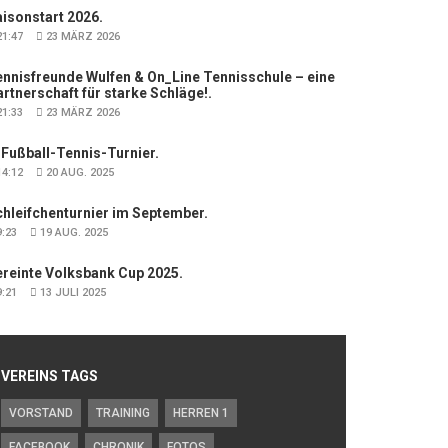
isonstart 2026.
1:47
23 MÄRZ 2026
nnisfreunde Wulfen & On_Line Tennisschule – eine
rtnerschaft für starke Schläge!.
1:33
23 MÄRZ 2026
 Fußball-Tennis-Turnier.
4:12
20 AUG. 2025
hleifchenturnier im September.
:23
19 AUG. 2025
ereinte Volksbank Cup 2025.
:21
13 JULI 2025
VEREINS TAGS
VORSTAND
TRAINING
HERREN 1
FACEBOOK
CHRONIK
FOTOS