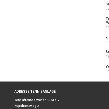
Sa
2
Te
Pa
2
2.
1
Sc
9
V
9
ADRESSE TENNISANLAGE
Tennisfreunde Wulfen 1973 e.V.
Napoleonsweg 21