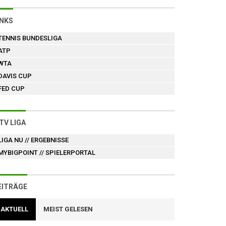
INKS
TENNIS BUNDESLIGA
ATP
WTA
DAVIS CUP
FED CUP
TV LIGA
LIGA NU
// ERGEBNISSE
MYBIGPOINT
// SPIELERPORTAL
EITRÄGE
AKTUELL
MEIST GELESEN