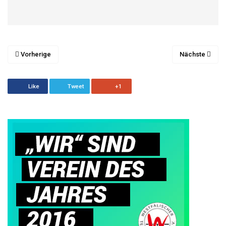
Vorherige
Nächste
Like
Tweet
+1