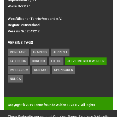
46286 Dorsten
Westfälischer Tennis-Verband e.V.
Region: Münsterland
Vereins Nr.: 2041212
VEREINS TAGS
VORSTAND
TRAINING
HERREN 1
FACEBOOK
CHRONIK
FOTOS
JETZT MITGLIED WERDEN
IMPRESSUM
KONTAKT
SPONSOREN
NULIGA
Copyright © 2019
Tennisfreunde Wulfen 1973 e.V.
All Rights
Reserved.
Diese Webseite verwendet Cookies. Wenn Sie diese Webseite