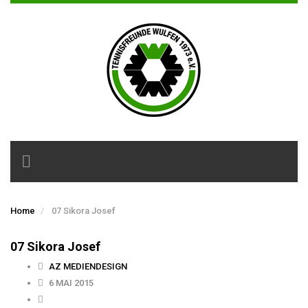
Toggle
navigation
Home
07 Sikora Josef
07 Sikora Josef
AZ MEDIENDESIGN
6 MAI 2015