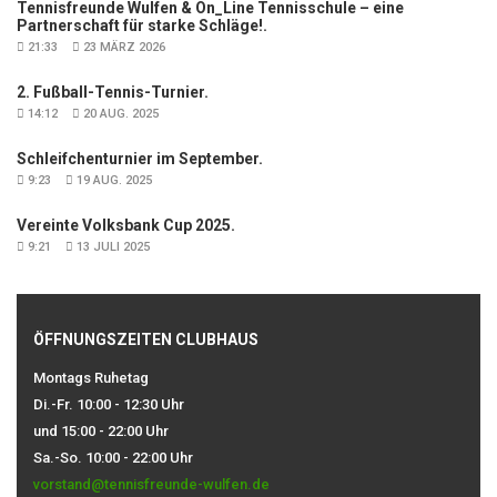
Tennisfreunde Wulfen & On_Line Tennisschule – eine
Partnerschaft für starke Schläge!.
21:33
23 MÄRZ 2026
2. Fußball-Tennis-Turnier.
14:12
20 AUG. 2025
Schleifchenturnier im September.
9:23
19 AUG. 2025
Vereinte Volksbank Cup 2025.
9:21
13 JULI 2025
ÖFFNUNGSZEITEN CLUBHAUS
Montags Ruhetag
Di.-Fr. 10:00 - 12:30 Uhr
und 15:00 - 22:00 Uhr
Sa.-So. 10:00 - 22:00 Uhr
vorstand@tennisfreunde-wulfen.de