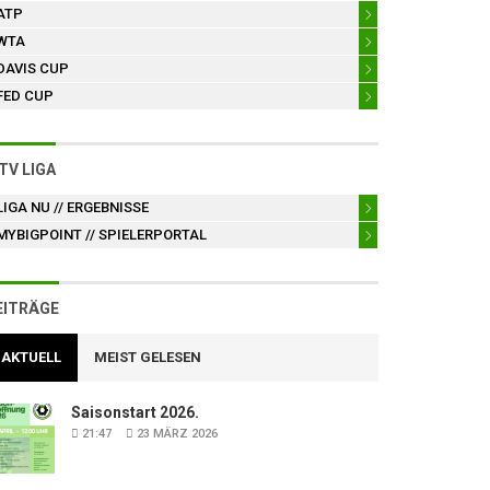
ATP
WTA
DAVIS CUP
FED CUP
TV LIGA
LIGA NU
// ERGEBNISSE
MYBIGPOINT
// SPIELERPORTAL
EITRÄGE
AKTUELL
MEIST GELESEN
Saisonstart 2026.
21:47
23 MÄRZ 2026