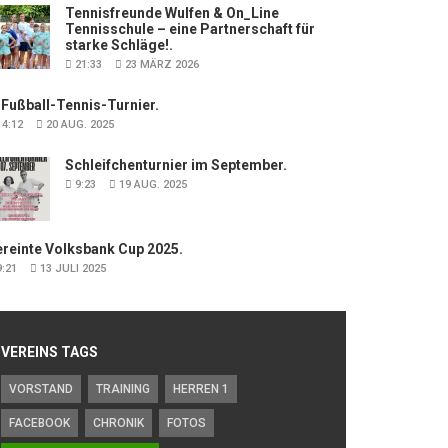
Tennisfreunde Wulfen & On_Line
Tennisschule – eine Partnerschaft für
starke Schläge!.
21:33
23 MÄRZ 2026
 Fußball-Tennis-Turnier.
4:12
20 AUG. 2025
Schleifchenturnier im September.
9:23
19 AUG. 2025
ereinte Volksbank Cup 2025.
:21
13 JULI 2025
VEREINS TAGS
VORSTAND
TRAINING
HERREN 1
FACEBOOK
CHRONIK
FOTOS