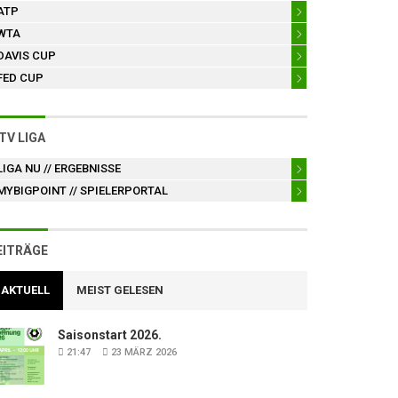
ATP
WTA
DAVIS CUP
FED CUP
TV LIGA
LIGA NU
// ERGEBNISSE
MYBIGPOINT
// SPIELERPORTAL
EITRÄGE
AKTUELL
MEIST GELESEN
Saisonstart 2026.
21:47
23 MÄRZ 2026