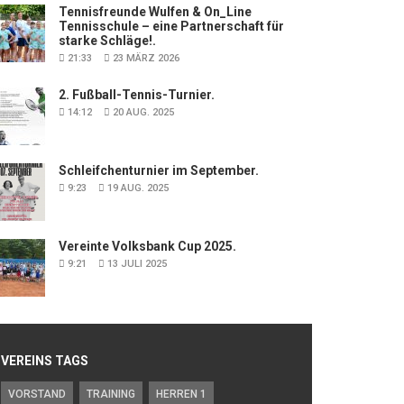
Tennisfreunde Wulfen & On_Line
Tennisschule – eine Partnerschaft für
starke Schläge!.
21:33
23 MÄRZ 2026
2. Fußball-Tennis-Turnier.
14:12
20 AUG. 2025
Schleifchenturnier im September.
9:23
19 AUG. 2025
Vereinte Volksbank Cup 2025.
9:21
13 JULI 2025
VEREINS TAGS
VORSTAND
TRAINING
HERREN 1