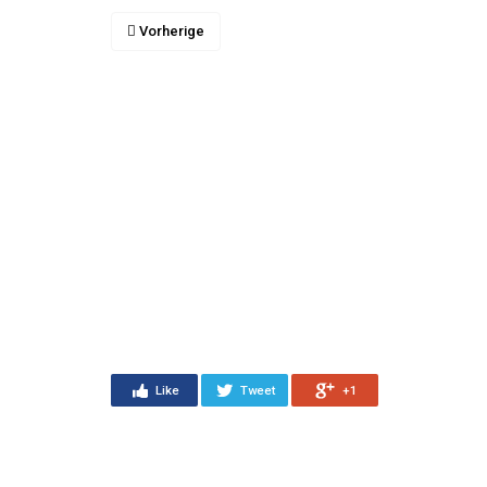
Vorherige
Like
Tweet
+1