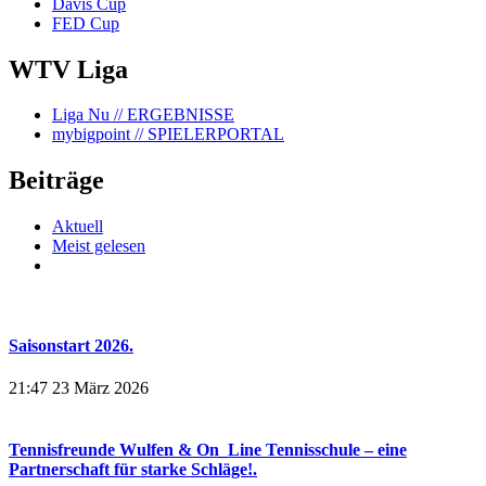
Davis Cup
FED Cup
WTV Liga
Liga Nu
// ERGEBNISSE
mybigpoint
// SPIELERPORTAL
Beiträge
Aktuell
Meist gelesen
Saisonstart 2026.
21:47
23 März 2026
Tennisfreunde Wulfen & On_Line Tennisschule – eine
Partnerschaft für starke Schläge!.