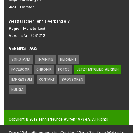
46286 Dorsten
Westfälischer Tennis-Verband e.V.
Region: Münsterland
Vereins Nr.: 2041212
VEREINS TAGS
VORSTAND
TRAINING
HERREN 1
FACEBOOK
CHRONIK
FOTOS
JETZT MITGLIED WERDEN
IMPRESSUM
KONTAKT
SPONSOREN
NULIGA
Copyright © 2019
Tennisfreunde Wulfen 1973 e.V.
All Rights
Reserved.
Diese Webseite verwendet Cookies. Wenn Sie diese Webseite