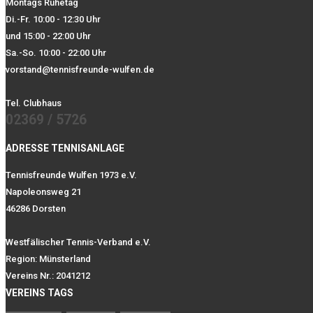
Montags Ruhetag
Di.-Fr. 10:00 - 12:30 Uhr
und 15:00 - 22:00 Uhr
Sa.-So. 10:00 - 22:00 Uhr
vorstand@tennisfreunde-wulfen.de
Tel. Clubhaus
02369 / 5726
ADRESSE TENNISANLAGE
Tennisfreunde Wulfen 1973 e.V.
Napoleonsweg 21
46286 Dorsten
Westfälischer Tennis-Verband e.V.
Region: Münsterland
Vereins Nr.: 2041212
VEREINS TAGS