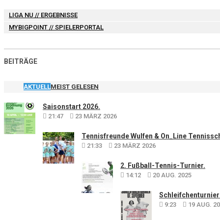
LIGA NU
// ERGEBNISSE
MYBIGPOINT
// SPIELERPORTAL
BEITRÄGE
AKTUELL
MEIST GELESEN
Saisonstart 2026.
21:47
23 MÄRZ 2026
Tennisfreunde Wulfen & On_Line Tennisschu
21:33
23 MÄRZ 2026
2. Fußball-Tennis-Turnier.
14:12
20 AUG. 2025
Schleifchenturnie
9:23
19 AUG. 2