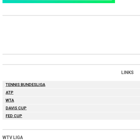
LINKS
TENNIS BUNDESLIGA
ATP
WTA
DAVIS CUP
FED CUP
WTV LIGA