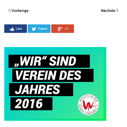
Vorherige
Nächste
Like
Tweet
+1