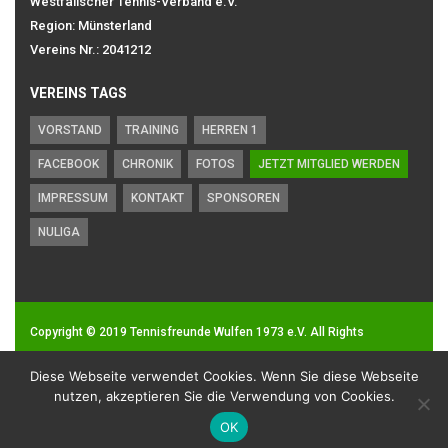
Westfälischer Tennis-Verband e.V.
Region: Münsterland
Vereins Nr.: 2041212
VEREINS TAGS
VORSTAND
TRAINING
HERREN 1
FACEBOOK
CHRONIK
FOTOS
JETZT MITGLIED WERDEN
IMPRESSUM
KONTAKT
SPONSOREN
NULIGA
Copyright © 2019
Tennisfreunde Wulfen 1973 e.V.
All Rights
Reserved.
Diese Webseite verwendet Cookies. Wenn Sie diese Webseite
Impressum
|
Datenschutz
nutzen, akzeptieren Sie die Verwendung von Cookies.
OK