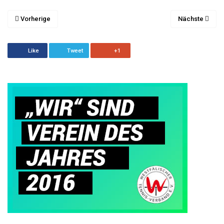
Vorherige
Nächste
Like
Tweet
+1