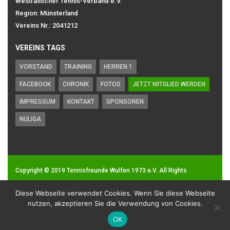
Westfälischer Tennis-Verband e.V.
Region: Münsterland
Vereins Nr.: 2041212
VEREINS TAGS
VORSTAND
TRAINING
HERREN 1
FACEBOOK
CHRONIK
FOTOS
JETZT MITGLIED WERDEN
IMPRESSUM
KONTAKT
SPONSOREN
NULIGA
Copyright © 2019
Tennisfreunde Wulfen 1973 e.V.
All Rights
Reserved.
Diese Webseite verwendet Cookies. Wenn Sie diese Webseite
Impressum
|
Datenschutz
nutzen, akzeptieren Sie die Verwendung von Cookies.
OK