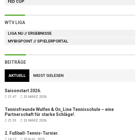
FED CUP
WTV LIGA
LIGA NU
// ERGEBNISSE
MYBIGPOINT
// SPIELERPORTAL
BEITRÄGE
AKTUELL
MEIST GELESEN
Saisonstart 2026.
21:47
23 MÄRZ 2026
Tennisfreunde Wulfen & On_Line Tennisschule – eine
Partnerschaft für starke Schläge!.
21:33
23 MÄRZ 2026
2. Fußball-Tennis-Turnier.
14:12
20 AUG. 2025