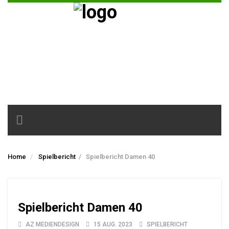
Toggle
navigation
Home
Spielbericht
/
Spielbericht Damen 40
Spielbericht Damen 40
AZ MEDIENDESIGN
15 AUG. 2023
SPIELBERICHT