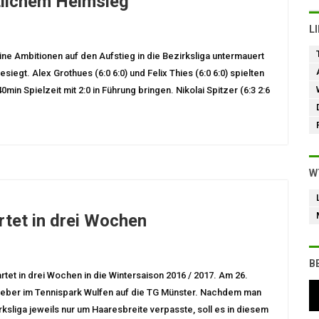
tlichem Heimsieg
L
ne Ambitionen auf den Aufstieg in die Bezirksliga untermauert
iegt. Alex Grothues (6:0 6:0) und Felix Thies (6:0 6:0) spielten
min Spielzeit mit 2:0 in Führung bringen. Nikolai Spitzer (6:3 2:6
W
rtet in drei Wochen
B
tet in drei Wochen in die Wintersaison 2016 / 2017. Am 26.
tgeber im Tennispark Wulfen auf die TG Münster. Nachdem man
ksliga jeweils nur um Haaresbreite verpasste, soll es in diesem