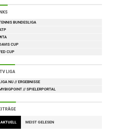
INKS
TENNIS BUNDESLIGA
ATP
WTA
DAVIS CUP
FED CUP
TV LIGA
LIGA NU
// ERGEBNISSE
MYBIGPOINT
// SPIELERPORTAL
EITRÄGE
AKTUELL
MEIST GELESEN