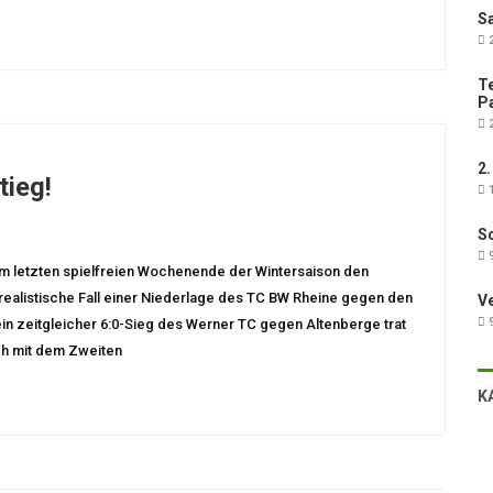
Sa
2
Te
Pa
2
2.
tieg!
1
Sc
9
m letzten spielfreien Wochenende der Wintersaison den
unrealistische Fall einer Niederlage des TC BW Rheine gegen den
V
9
in zeitgleicher 6:0-Sieg des Werner TC gegen Altenberge trat
ch mit dem Zweiten
K