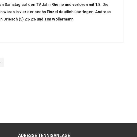
n Samstag auf den TV Jahn Rheine und verloren mit 1:8. Die
 waren in vier der sechs Einzel deutlich überlegen: Andreas
den Driesch (5) 2:6 2:6 und Tim Wöllermann
»
ADRESSE TENNISANLAGE