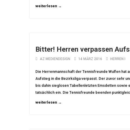
weiterlesen →
Bitter! Herren verpassen Aufs
AZ MEDIENDESIGN
14 MÄRZ 2016
HERREN I
Die Herrenmannschaft der Tennisfreunde Wulfen hat a
Aufstieg in die Bezirksliga verpasst. Der zuvor sehr 
bis dahin sieglosen Tabellenletzten Emsdetten sowie e
tatsächlich ein. Die Tennisfreunde beenden punktglei
weiterlesen →