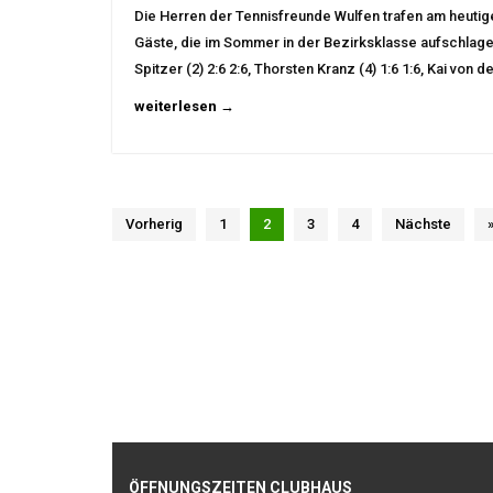
Die Herren der Tennisfreunde Wulfen trafen am heutige
Gäste, die im Sommer in der Bezirksklasse aufschlagen
Spitzer (2) 2:6 2:6, Thorsten Kranz (4) 1:6 1:6, Kai von 
weiterlesen →
Vorherig
1
2
3
4
Nächste
ÖFFNUNGSZEITEN CLUBHAUS