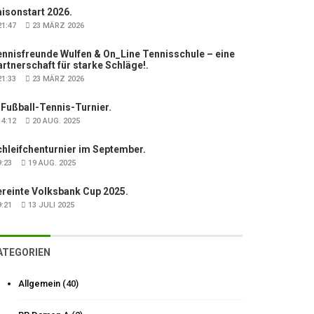
isonstart 2026.
1:47
23 MÄRZ 2026
nnisfreunde Wulfen & On_Line Tennisschule – eine
rtnerschaft für starke Schläge!.
1:33
23 MÄRZ 2026
 Fußball-Tennis-Turnier.
4:12
20 AUG. 2025
hleifchenturnier im September.
:23
19 AUG. 2025
ereinte Volksbank Cup 2025.
:21
13 JULI 2025
ATEGORIEN
Allgemein
(40)