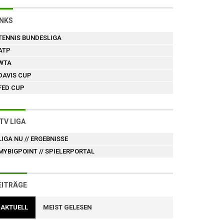
INKS
TENNIS BUNDESLIGA
ATP
WTA
DAVIS CUP
FED CUP
TV LIGA
LIGA NU
// ERGEBNISSE
MYBIGPOINT
// SPIELERPORTAL
EITRÄGE
AKTUELL
MEIST GELESEN