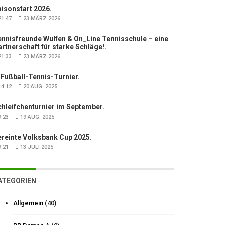
isonstart 2026.
1:47
23 MÄRZ 2026
nnisfreunde Wulfen & On_Line Tennisschule – eine
rtnerschaft für starke Schläge!.
1:33
23 MÄRZ 2026
 Fußball-Tennis-Turnier.
4:12
20 AUG. 2025
hleifchenturnier im September.
:23
19 AUG. 2025
ereinte Volksbank Cup 2025.
:21
13 JULI 2025
ATEGORIEN
Allgemein
(40)