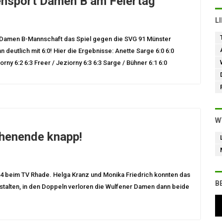
tensport Damen B am Feiertag
L
 Damen B-Mannschaft das Spiel gegen die SVG 91 Münster
 deutlich mit 6:0! Hier die Ergebnisse: Anette Sarge 6:0 6:0
orny 6:2 6:3 Freer / Jeziorny 6:3 6:3 Sarge / Bühner 6:1 6:0
W
henende knapp!
4 beim TV Rhade. Helga Kranz und Monika Friedrich konnten das
B
talten, in den Doppeln verloren die Wulfener Damen dann beide