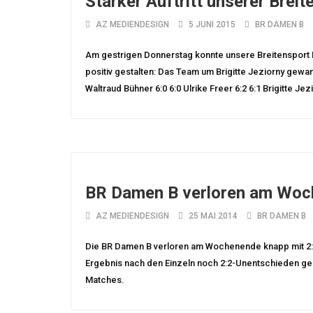
Starker Auftritt unserer Brei
AZ MEDIENDESIGN
5 JUNI 2015
BR DAMEN B
Am gestrigen Donnerstag konnte unsere Breitensport
positiv gestalten: Das Team um Brigitte Jeziorny gewann
Waltraud Bühner 6:0 6:0 Ulrike Freer 6:2 6:1 Brigitte Jezi
BR Damen B verloren am Woc
AZ MEDIENDESIGN
25 MAI 2014
BR DAMEN B
Die BR Damen B verloren am Wochenende knapp mit 2:
Ergebnis nach den Einzeln noch 2:2-Unentschieden ges
Matches.