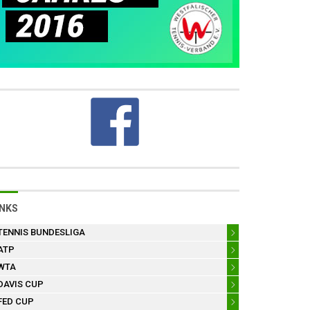
INKS
TENNIS BUNDESLIGA
ATP
WTA
DAVIS CUP
FED CUP