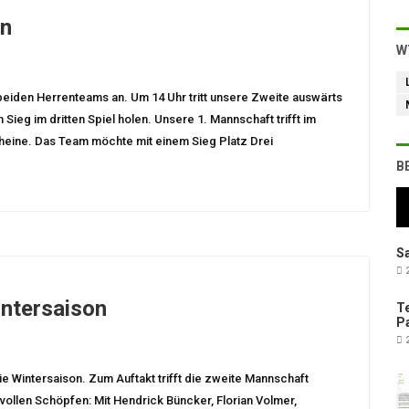
en
W
beiden Herrenteams an. Um 14 Uhr tritt unsere Zweite auswärts
 Sieg im dritten Spiel holen. Unsere 1. Mannschaft trifft im
heine. Das Team möchte mit einem Sieg Platz Drei
B
Sa
2
intersaison
Te
Pa
2
 Wintersaison. Zum Auftakt trifft die zweite Mannschaft
vollen Schöpfen: Mit Hendrick Büncker, Florian Volmer,