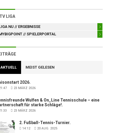
TV LIGA
LIGA NU
// ERGEBNISSE
MYBIGPOINT
// SPIELERPORTAL
EITRÄGE
AKTUELL
MEIST GELESEN
isonstart 2026.
1:47
23 MÄRZ 2026
nnisfreunde Wulfen & On_Line Tennisschule – eine
rtnerschaft für starke Schläge!.
1:33
23 MÄRZ 2026
2. Fußball-Tennis-Turnier.
14:12
20 AUG. 2025