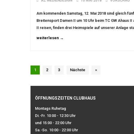
AZ MEDIENDESIGN
10 MAI 2018
VORSCHAU
Am kommenden Samstag, 12. Mai 2018 sind gleich fünf
Breitensport Damen II um 10 Uhr beim TC GW Ahaus II
II reisen, finden drei Heimspiele auf unserer Anlage s
weiterlesen →
1
2
3
Nächste
»
ÖFFNUNGSZEITEN CLUBHAUS
Montags Ruhetag
Di.-Fr. 10:00 - 12:30 Uhr
und 15:00 - 22:00 Uhr
Sa.-So. 10:00 - 22:00 Uhr