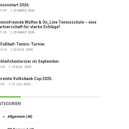
isonstart 2026.
1:47
23 MÄRZ 2026
nnisfreunde Wulfen & On_Line Tennisschule – eine
rtnerschaft für starke Schläge!.
1:33
23 MÄRZ 2026
 Fußball-Tennis-Turnier.
4:12
20 AUG. 2025
hleifchenturnier im September.
:23
19 AUG. 2025
ereinte Volksbank Cup 2025.
:21
13 JULI 2025
ATEGORIEN
Allgemein
(40)