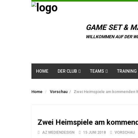
GAME SET & M
WILLKOMMEN AUF DER W
HOME
DER CLUB
TEAMS
TRAINING
Home
Vorschau
/
Zwei Heimspiele am kommenden
Zwei Heimspiele am kommen
AZ MEDIENDESIGN
15 JUNI 2018
VORSCHAU