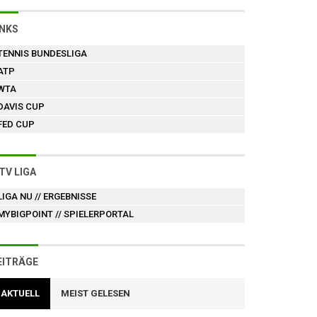
INKS
TENNIS BUNDESLIGA
ATP
WTA
DAVIS CUP
FED CUP
TV LIGA
LIGA NU
// ERGEBNISSE
MYBIGPOINT
// SPIELERPORTAL
EITRÄGE
AKTUELL
MEIST GELESEN