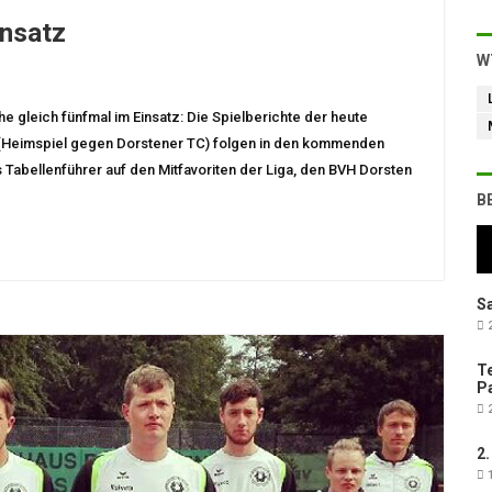
insatz
W
 gleich fünfmal im Einsatz: Die Spielberichte der heute
0 (Heimspiel gegen Dorstener TC) folgen in den kommenden
 Tabellenführer auf den Mitfavoriten der Liga, den BVH Dorsten
B
Sa
2
Te
Pa
2
2.
1