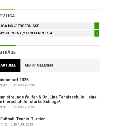
TV LIGA
LIGA NU
// ERGEBNISSE
MYBIGPOINT
// SPIELERPORTAL
EITRÄGE
AKTUELL
MEIST GELESEN
isonstart 2026.
1:47
23 MÄRZ 2026
nnisfreunde Wulfen & On_Line Tennisschule – eine
rtnerschaft für starke Schläge!.
1:33
23 MÄRZ 2026
 Fußball-Tennis-Turnier.
4:12
20 AUG. 2025