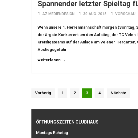
Spannender letzter Spieltag 
AZ MEDIENDESIGN
30 AUG. 2015
VORSCHAU
Wenn unsere 1. Herrenmannschaft morgen (Sonntag, 30.08
der ärgste Konkurrent um den Aufstieg, der TC Velen I
Kreisligateams auf der Anlage am Velener Tiergarten,
Abstiegsgefahr
weiterlesen →
Vorherig
1
2
3
4
Nächste
ÖFFNUNGSZEITEN CLUBHAUS
Montags Ruhetag