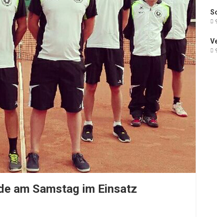
Sc
9
V
9
de am Samstag im Einsatz