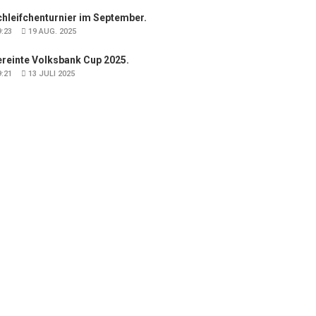
hleifchenturnier im September.
:23
19 AUG. 2025
ereinte Volksbank Cup 2025.
:21
13 JULI 2025