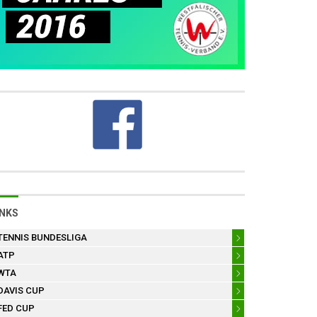
INKS
TENNIS BUNDESLIGA
ATP
WTA
DAVIS CUP
FED CUP