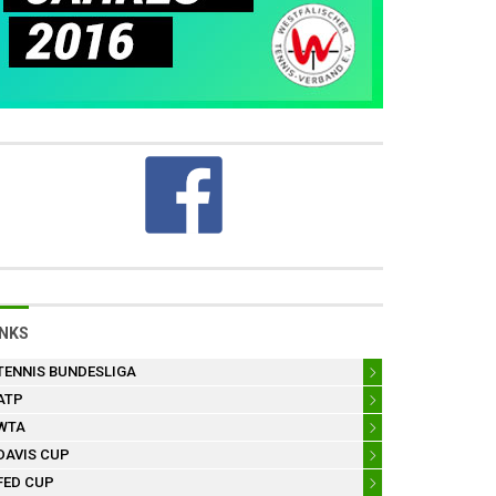
INKS
TENNIS BUNDESLIGA
ATP
WTA
DAVIS CUP
FED CUP