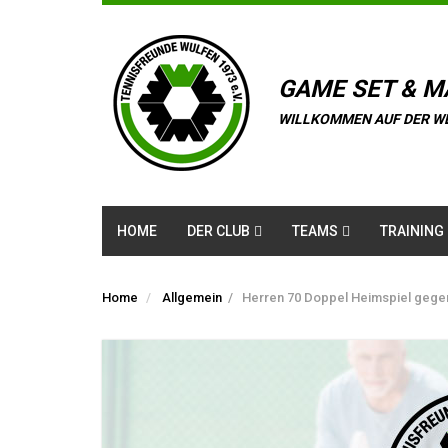
GAME SET & M
WILLKOMMEN AUF DER W
HOME
DER CLUB
TEAMS
TRAINING
Home
Allgemein
/
Herren 70 Doppel Heimspiel gege