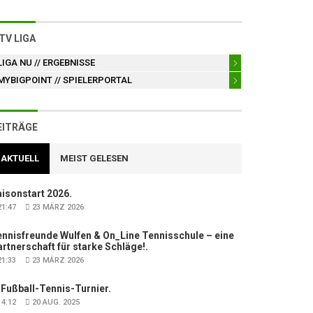
TV LIGA
LIGA NU
// ERGEBNISSE
MYBIGPOINT
// SPIELERPORTAL
EITRÄGE
AKTUELL
MEIST GELESEN
isonstart 2026.
1:47
23 MÄRZ 2026
nnisfreunde Wulfen & On_Line Tennisschule – eine
rtnerschaft für starke Schläge!.
1:33
23 MÄRZ 2026
 Fußball-Tennis-Turnier.
4:12
20 AUG. 2025