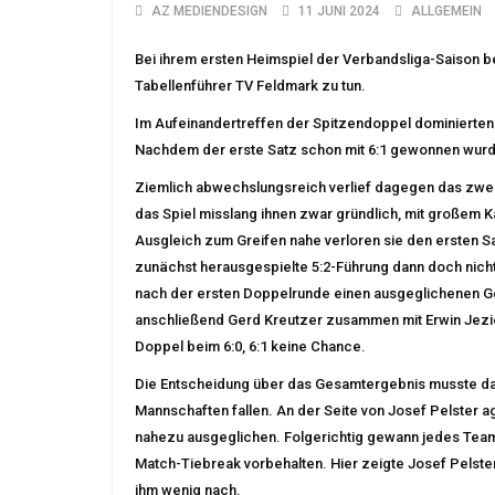
AZ MEDIENDESIGN
11 JUNI 2024
ALLGEMEIN
Bei ihrem ersten Heimspiel der Verbandsliga-Saison
Tabellenführer TV Feldmark zu tun.
Im Aufeinandertreffen der Spitzendoppel dominierten 
Nachdem der erste Satz schon mit 6:1 gewonnen wurde
Ziemlich abwechslungsreich verlief dagegen das zweit
das Spiel misslang ihnen zwar gründlich, mit großem 
Ausgleich zum Greifen nahe verloren sie den ersten S
zunächst herausgespielte 5:2-Führung dann doch nicht
nach der ersten Doppelrunde einen ausgeglichenen Ge
anschließend Gerd Kreutzer zusammen mit Erwin Jezior
Doppel beim 6:0, 6:1 keine Chance.
Die Entscheidung über das Gesamtergebnis musste dan
Mannschaften fallen. An der Seite von Josef Pelster a
nahezu ausgeglichen. Folgerichtig gewann jedes Team
Match-Tiebreak vorbehalten. Hier zeigte Josef Pels
ihm wenig nach.