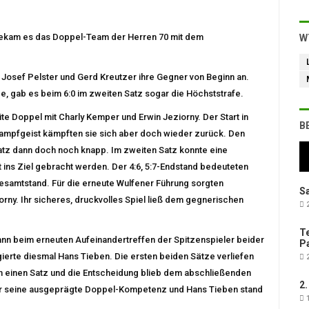
 bekam es das Doppel-Team der Herren 70 mit dem
W
Josef Pelster und Gerd Kreutzer ihre Gegner von Beginn an.
, gab es beim 6:0 im zweiten Satz sogar die Höchststrafe.
e Doppel mit Charly Kemper und Erwin Jeziorny. Der Start in
B
Kampfgeist kämpften sie sich aber doch wieder zurück. Den
atz dann doch noch knapp. Im zweiten Satz konnte eine
 ins Ziel gebracht werden. Der 4:6, 5:7-Endstand bedeuteten
samtstand. Für die erneute Wulfener Führung sorgten
Sa
ny. Ihr sicheres, druckvolles Spiel ließ dem gegnerischen
2
Te
n beim erneuten Aufeinandertreffen der Spitzenspieler beider
Pa
gierte diesmal Hans Tieben. Die ersten beiden Sätze verliefen
2
 einen Satz und die Entscheidung blieb dem abschließenden
2.
ter seine ausgeprägte Doppel-Kompetenz und Hans Tieben stand
1