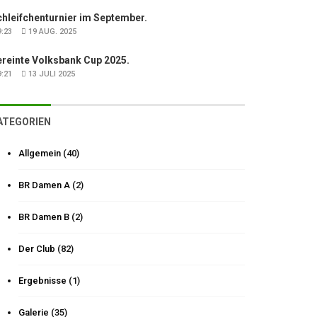
hleifchenturnier im September.
:23
19 AUG. 2025
ereinte Volksbank Cup 2025.
:21
13 JULI 2025
ATEGORIEN
Allgemein
(40)
BR Damen A
(2)
BR Damen B
(2)
Der Club
(82)
Ergebnisse
(1)
Galerie
(35)