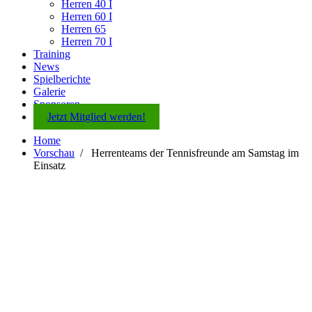
Herren 40 I
Herren 60 I
Herren 65
Herren 70 I
Training
News
Spielberichte
Galerie
Sponsoren
Jetzt Mitglied werden!
Home
Vorschau
/
Herrenteams der Tennisfreunde am Samstag im
Einsatz